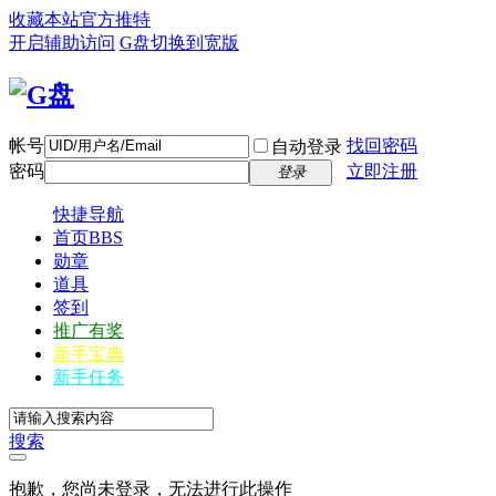
收藏本站
官方推特
开启辅助访问
G盘
切换到宽版
帐号
找回密码
自动登录
密码
立即注册
登录
快捷导航
首页
BBS
勋章
道具
签到
推广有奖
新手宝典
新手任务
搜索
抱歉，您尚未登录，无法进行此操作