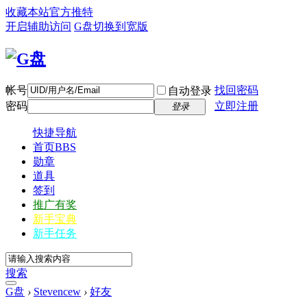
收藏本站
官方推特
开启辅助访问
G盘
切换到宽版
帐号
找回密码
自动登录
密码
立即注册
登录
快捷导航
首页
BBS
勋章
道具
签到
推广有奖
新手宝典
新手任务
搜索
G盘
›
Stevencew
›
好友