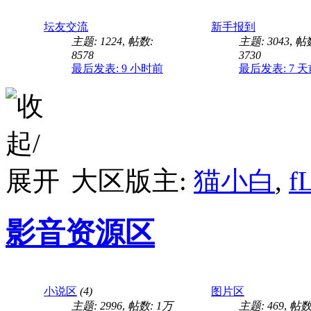
今天天气真的很好
坛友交流
新手报到
主题: 1224
,
帖数:
主题: 3043
,
帖
8578
3730
最后发表:
9 小时前
最后发表:
7 
为什么同样练的，一边
大区版主:
猫小白
,
f
有健身的哥哥可以答下
影音资源区
你们有他的资源吗
小说区
(4)
图片区
主题: 2996
,
帖数:
1万
主题: 469
,
帖数: