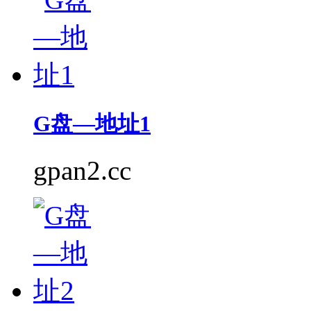
G盘—地址1
gpan2.cc