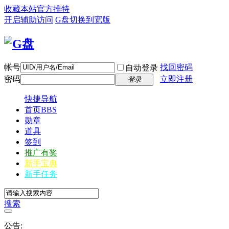
收藏本站
官方推特
开启辅助访问
G盘
切换到宽版
帐号
找回密码
自动登录
密码
立即注册
登录
快捷导航
首页
BBS
勋章
道具
签到
推广有奖
新手宝典
新手任务
搜索
公告: