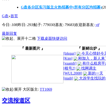
G盘各分区实习版主火热招募中(所有分区均招募)
(2
G盘
»
首页
今日:
108
|
昨日:
293
|
帖子:
779030
|
基友:
79683
|
欢迎新基友:
yif
最新回复
下载桌面快捷访问
『 最新图片 』
『 新鲜出炉 』
[lzkqaz]
今天心情好今
情好 ...
[Kim]
刚加入，新人来
有交 ...
[xuamfr]
有什么租房平
谱的么 ...
[根号2]
找网调主
[WUL2008]
新的一天
[niaili]
大连学生找玩的
谁有这个小哥哥的(求
大区版主:
TT1069
交流报道区