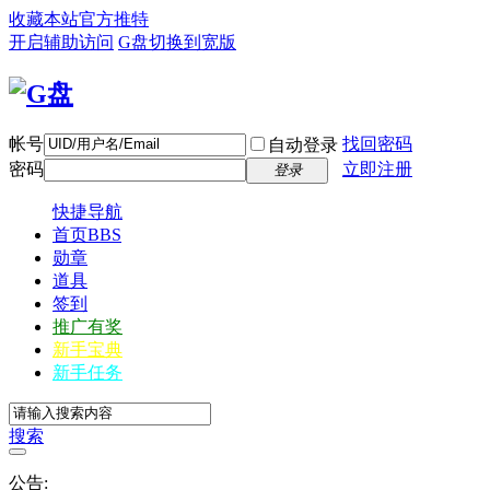
收藏本站
官方推特
开启辅助访问
G盘
切换到宽版
帐号
找回密码
自动登录
密码
立即注册
登录
快捷导航
首页
BBS
勋章
道具
签到
推广有奖
新手宝典
新手任务
搜索
公告: