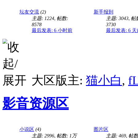
找不到坡主的视频，有
坛友交流
(2)
新手报到
主题: 1224
,
帖数:
主题: 3043
,
帖
8578
3730
最后发表:
6 小时前
最后发表:
6 
谁有这个小哥哥的(求
大区版主:
猫小白
,
f
有健身的哥哥可以答下
影音资源区
为什么同样练的，一边
小说区
(4)
图片区
主题: 2996
,
帖数:
1万
主题: 469
,
帖数: