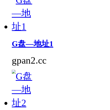
G盘—地址1
gpan2.cc