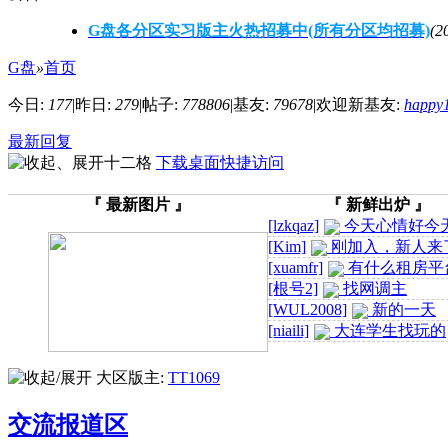
G盘各分区实习版主火热招募中(所有分区均招募)
(2
G盘
»
首页
今日:
177
|
昨日:
279
|
帖子:
778806
|
基友:
79678
|
欢迎新基友:
happy
最新回复
下载桌面快捷访问
『 最新图片 』
『 新鲜出炉 』
[lzkqaz]
今天心情好今
情好 ...
[Kim]
刚加入，新人来
有交 ...
[xuamfr]
有什么租房平
谱的么 ...
[根号2]
找网调主
[WUL2008]
新的一天
[niaili]
大连学生找玩的
今天天气真的很好
大区版主:
TT1069
交流报道区