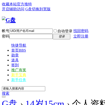
收藏本站
官方推特
开启辅助访问
G盘
切换到宽版
帐号
找回密码
自动登录
密码
立即注册
登录
快捷导航
首页
BBS
勋章
道具
签到
推广有奖
新手宝典
新手任务
搜索
G盘
›
14岁15cm
›
个人资