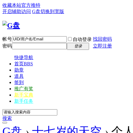
收藏本站
官方推特
开启辅助访问
G盘
切换到宽版
帐号
找回密码
自动登录
密码
立即注册
登录
快捷导航
首页
BBS
勋章
道具
签到
推广有奖
新手宝典
新手任务
搜索
G盘
›
十七岁的天空
›
个人