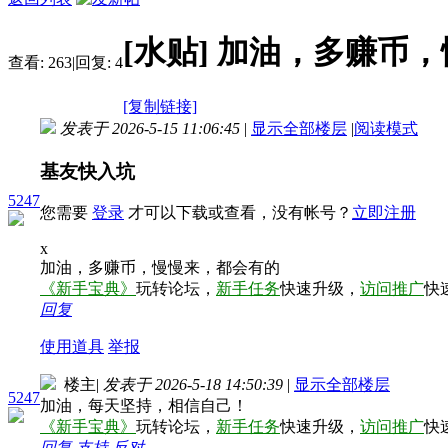
[水贴]
加油，多赚币，
查看:
263
|
回复:
4
[复制链接]
发表于 2026-5-15 11:06:45
|
显示全部楼层
|
阅读模式
基友快入坑
5247
您需要
登录
才可以下载或查看，没有帐号？
立即注册
x
加油，多赚币，慢慢来，都会有的
《新手宝典》
玩转论坛，
新手任务
快速升级，
访问推广
快
回复
使用道具
举报
楼主
|
发表于 2026-5-18 14:50:39
|
显示全部楼层
5247
加油，每天坚持，相信自己！
《新手宝典》
玩转论坛，
新手任务
快速升级，
访问推广
快
回复
支持
反对