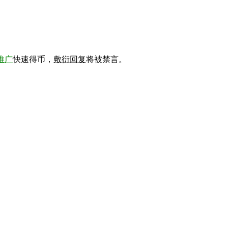
推广
快速得币，
敷衍回复
将被禁言。