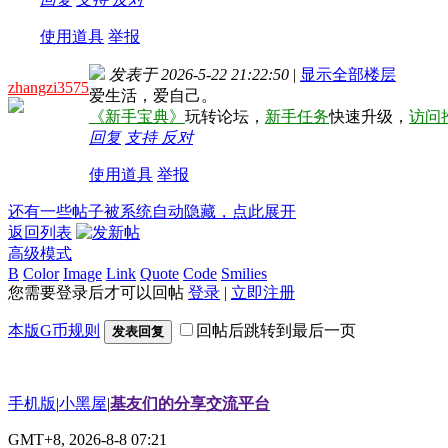
使用道具
举报
发表于 2026-5-22 21:22:50
|
显示全部楼层
zhangzi3575
爱生活，爱自己。
《新手宝典》
玩转论坛，
新手任务
快速升级，
访问
回复
支持
反对
使用道具
举报
还有一些帖子被系统自动隐藏，点此展开
返回列表
高级模式
B
Color
Image
Link
Quote
Code
Smilies
您需要登录后才可以回帖
登录
|
立即注册
本版G币规则
回帖后跳转到最后一页
发表回复
手机版
|
小黑屋
|
基友们的分享交流平台
GMT+8, 2026-8-8 07:21