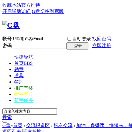
收藏本站
官方推特
开启辅助访问
G盘
切换到宽版
帐号
找回密码
自动登录
密码
立即注册
登录
快捷导航
首页
BBS
勋章
道具
签到
推广有奖
新手宝典
新手任务
搜索
G盘
»
首页
›
交流报道区
›
坛友交流
›
加油，多赚币，慢慢来，
返回列表