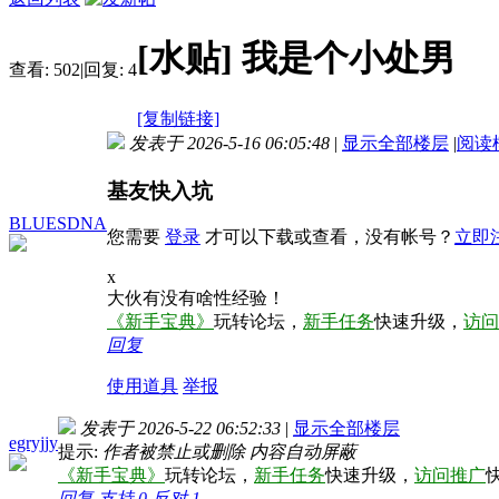
[水贴]
我是个小处男
查看:
502
|
回复:
4
[复制链接]
发表于 2026-5-16 06:05:48
|
显示全部楼层
|
阅读
基友快入坑
BLUESDNA
您需要
登录
才可以下载或查看，没有帐号？
立即
x
大伙有没有啥性经验！
《新手宝典》
玩转论坛，
新手任务
快速升级，
访问
回复
使用道具
举报
发表于 2026-5-22 06:52:33
|
显示全部楼层
egryjjy
提示:
作者被禁止或删除 内容自动屏蔽
《新手宝典》
玩转论坛，
新手任务
快速升级，
访问推广
回复
支持
0
反对
1