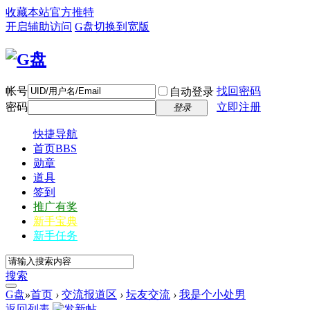
收藏本站
官方推特
开启辅助访问
G盘
切换到宽版
帐号
找回密码
自动登录
密码
立即注册
登录
快捷导航
首页
BBS
勋章
道具
签到
推广有奖
新手宝典
新手任务
搜索
G盘
»
首页
›
交流报道区
›
坛友交流
›
我是个小处男
返回列表