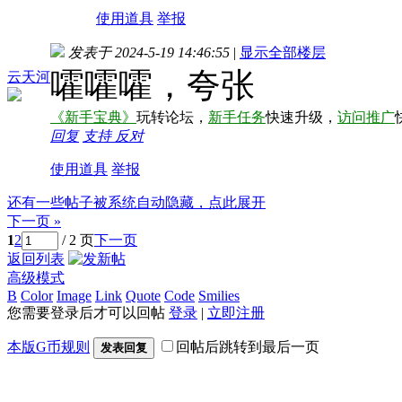
使用道具
举报
发表于 2024-5-19 14:46:55
|
显示全部楼层
嚯嚯嚯，夸张
云天河
《新手宝典》
玩转论坛，
新手任务
快速升级，
访问推广
回复
支持
反对
使用道具
举报
还有一些帖子被系统自动隐藏，点此展开
下一页 »
1
2
/ 2 页
下一页
返回列表
高级模式
B
Color
Image
Link
Quote
Code
Smilies
您需要登录后才可以回帖
登录
|
立即注册
本版G币规则
回帖后跳转到最后一页
发表回复