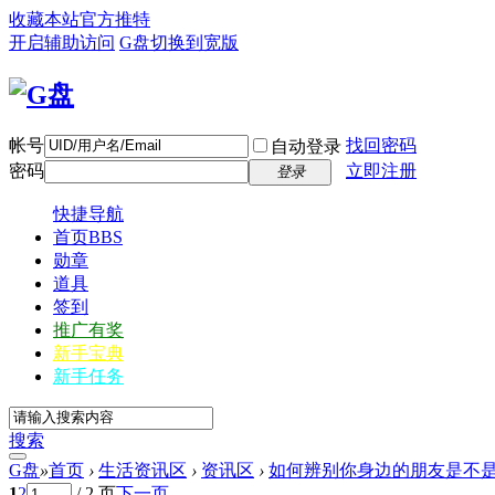
收藏本站
官方推特
开启辅助访问
G盘
切换到宽版
帐号
找回密码
自动登录
密码
立即注册
登录
快捷导航
首页
BBS
勋章
道具
签到
推广有奖
新手宝典
新手任务
搜索
G盘
»
首页
›
生活资讯区
›
资讯区
›
如何辨别你身边的朋友是不
1
2
/ 2 页
下一页