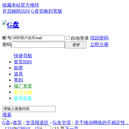
收藏本站
官方推特
开启辅助访问
G盘
切换到宽版
帐号
找回密码
自动登录
密码
立即注册
登录
快捷导航
首页
BBS
勋章
道具
签到
推广有奖
新手宝典
新手任务
搜索
G盘
»
首页
›
交流报道区
›
坛友交流
›
关于移动网络的不稳定性，本
1
2
3
4
5
6
7
8
9
10
... 15
/ 15 页
下一页