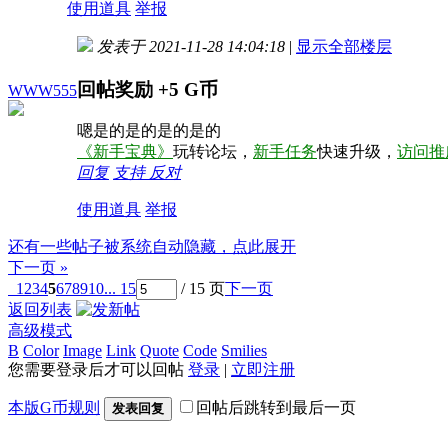
使用道具
举报
发表于 2021-11-28 14:04:18
|
显示全部楼层
回帖奖励
+5
G币
WWW555
嗯是的是的是的是的
《新手宝典》
玩转论坛，
新手任务
快速升级，
访问推
回复
支持
反对
使用道具
举报
还有一些帖子被系统自动隐藏，点此展开
下一页 »
1
2
3
4
5
6
7
8
9
10
... 15
/ 15 页
下一页
返回列表
高级模式
B
Color
Image
Link
Quote
Code
Smilies
您需要登录后才可以回帖
登录
|
立即注册
本版G币规则
回帖后跳转到最后一页
发表回复