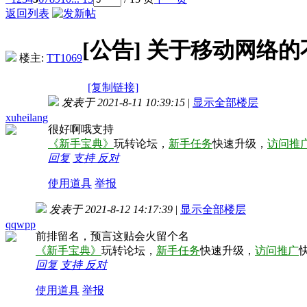
返回列表
[公告]
关于移动网络的
楼主:
TT1069
[复制链接]
发表于 2021-8-11 10:39:15
|
显示全部楼层
xuheilang
很好啊哦支持
《新手宝典》
玩转论坛，
新手任务
快速升级，
访问推
回复
支持
反对
使用道具
举报
发表于 2021-8-12 14:17:39
|
显示全部楼层
qqwpp
前排留名，预言这贴会火留个名
《新手宝典》
玩转论坛，
新手任务
快速升级，
访问推广
回复
支持
反对
使用道具
举报